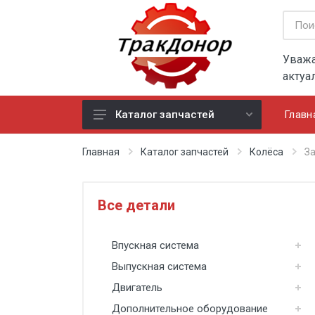
Уважа
актуа
Главн
Каталог запчастей
Впускная система
Главная
Каталог запчастей
Колёса
З
Выпускная система
Двигатель
Все детали
Дополнительное оборудование
Впускная система
Задний мост
Выпускная система
Кабина
Двигатель
Карданный вал
Дополнительное оборудование