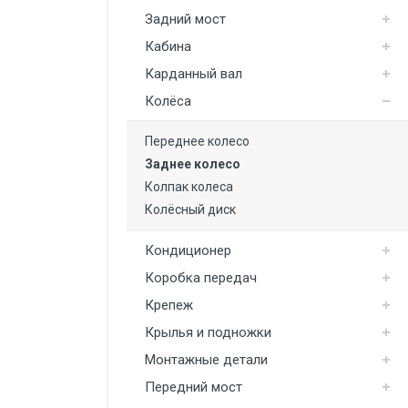
Колёса
Задний мост
Кондиционер
Кабина
Карданный вал
Коробка передач
Колёса
Крепеж
Переднее колесо
Крылья и подножки
Заднее колесо
Монтажные детали
Колпак колеса
Передний мост
Колёсный диск
Подвеска
Кондиционер
Рама и бампер
Коробка передач
Крепеж
Рулевое управление
Крылья и подножки
Система охлаждения
Монтажные детали
Ступицы
Передний мост
Сцепление