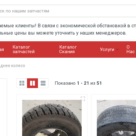
емые клиенты! В связи с экономической обстановкой в ст
льные цены вы можете уточнить у наших менеджеров.
Каталог
Каталог
О
ая
Услуги
запчастей
Скания
Нас
аднее колесо
Показано
1 - 21
из
51