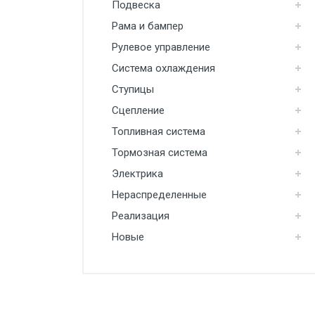
Подвеска
Топливная система
Рама и бампер
Рулевое управление
Тормозная система
Система охлаждения
Электрика
Ступицы
Нераспределенные
Сцепление
Реализация
Топливная система
Новые
Тормозная система
Электрика
Нераспределенные
Реализация
Новые