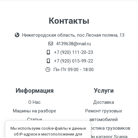
Контакты
Нижегородская область, пос.Лесная поляна, 13
4139638@mail.ru
+7 (920) 111-20-23
+7 (920) 015-99-22
Пн-Пт 09:00 - 18:00
Информация
Услуги
О Нас
Доставка
Машины на разборе
Ремонт грузовых
Статьи
автомобилей
Каталог запчастей
Диагностика грузовиков
Мы используем cookie-файлы и данные
об IP-адресе и местоположении для
Контакты
Онлайн каталог Scania