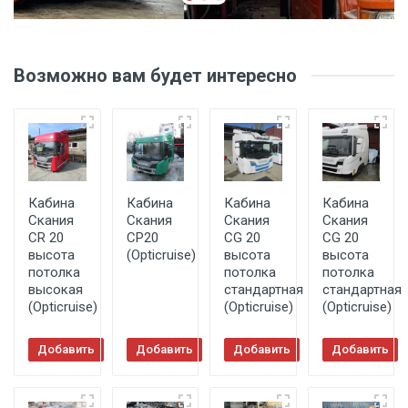
Возможно вам будет интересно
Кабина
Кабина
Кабина
Кабина
Скания
Скания
Скания
Скания
CR 20
CP20
CG 20
CG 20
высота
(Opticruise)
высота
высота
потолка
потолка
потолка
высокая
стандартная
стандартная
(Opticruise)
(Opticruise)
(Opticruise)
Добавить
Добавить
Добавить
Добавить
в корзину
в корзину
в корзину
в корзину