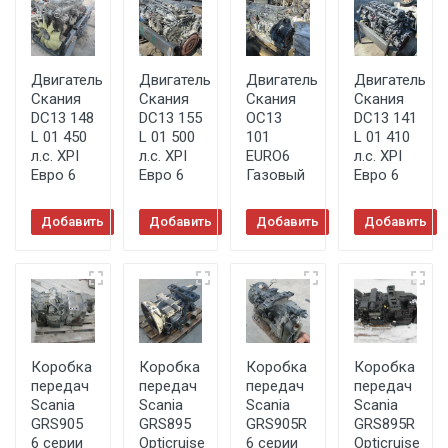
Двигатель
Двигатель
Двигатель
Двигатель
Скания
Скания
Скания
Скания
DC13 148
DC13 155
OC13
DC13 141
L 01 450
L 01 500
101
L 01 410
л.с. XPI
л.с. XPI
EURO6
л.с. XPI
Евро 6
Евро 6
Газовый
Евро 6
Добавить
Добавить
Добавить
Добавить
в корзину
в корзину
в корзину
в корзину
Коробка
Коробка
Коробка
Коробка
передач
передач
передач
передач
Scania
Scania
Scania
Scania
GRS905
GRS895
GRS905R
GRS895R
6 серии
Opticruise
6 серии
Opticruise