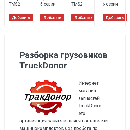
TMS2
6 серии
TMS2
6 серии
Добавить
Добавить
Добавить
Добавить
в корзину
в корзину
в корзину
в корзину
Разборка грузовиков
TruckDonor
Интернет
магазин
запчастей
TruckDonor -
это
организация занимающаяся поставками
машинокомплектов без пробега по