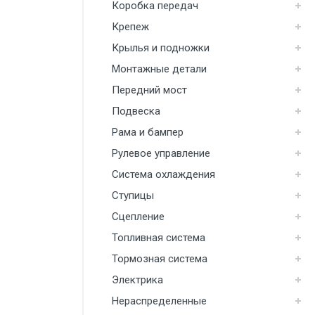
Коробка передач
Топливная система
Крепеж
Крылья и подножки
Тормозная система
Монтажные детали
Электрика
Передний мост
Нераспределенные
Подвеска
Реализация
Рама и бампер
Новые
Рулевое управление
Система охлаждения
Ступицы
Сцепление
Топливная система
Тормозная система
Электрика
Нераспределенные