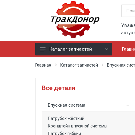
Уважа
актуа
Главн
Каталог запчастей
Впускная система
Главная
Каталог запчастей
Впускная сис
Выпускная система
Двигатель
Все детали
Дополнительное оборудование
Впускная система
Задний мост
Кабина
Патрубок жёсткий
Кронштейн впускной системы
Карданный вал
Патрубок гибкий