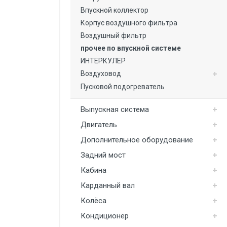
Колёса
Впускной коллектор
Корпус воздушного фильтра
Кондиционер
Воздушный фильтр
Коробка передач
прочее по впускной системе
Крепеж
ИНТЕРКУЛЕР
Воздуховод
Крылья и подножки
Пусковой подогреватель
Монтажные детали
Выпускная система
Передний мост
Двигатель
Подвеска
Дополнительное оборудование
Рама и бампер
Задний мост
Кабина
Рулевое управление
Карданный вал
Система охлаждения
Колёса
Ступицы
Кондиционер
Сцепление