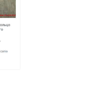
кольцо
го
0
cania