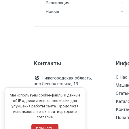
Реализация
Новые
Контакты
Инф
О Нас
Нижегородская область,
пос.Лесная поляна, 13
Машин
4139638@mail.ru
Стать
Мы используем cookie-файлы и данные
+7 (920) 111-20-23
об IP-адресе и местоположении для
Катало
улучшения работы сайта. Продолжая
+7 (920) 015-99-22
Конта
использование, вы подтверждаете
Пн-Пт 09:00 - 18:00
согласие.
Полит