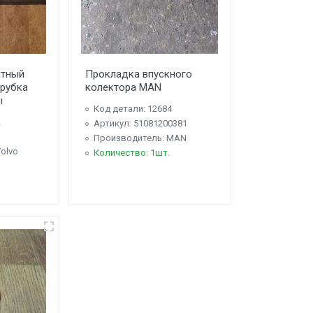
итный
Прокладка впускного
трубка
колектора MAN
ы
Код детали: 12684
2
Артикул: 51081200381
Производитель: MAN
olvo
Количество: 1шт.