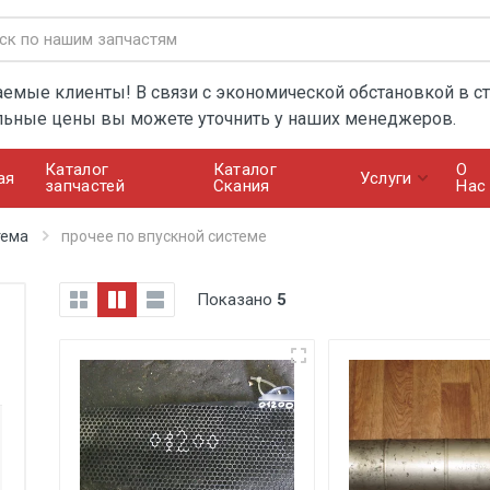
емые клиенты! В связи с экономической обстановкой в ст
льные цены вы можете уточнить у наших менеджеров.
Каталог
Каталог
О
ая
Услуги
запчастей
Скания
Нас
тема
прочее по впускной системе
Показано
5