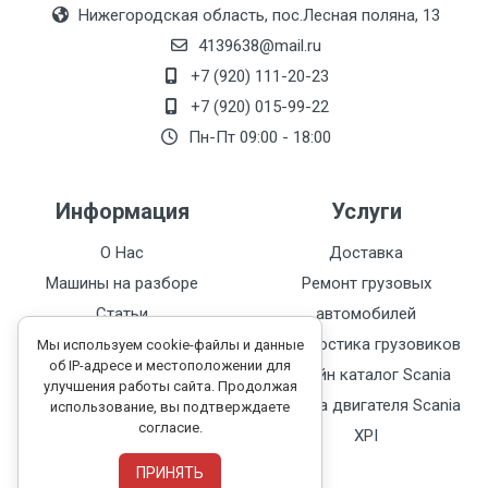
Нижегородская область, пос.Лесная поляна, 13
4139638@mail.ru
+7 (920) 111-20-23
+7 (920) 015-99-22
Пн-Пт 09:00 - 18:00
Информация
Услуги
О Нас
Доставка
Машины на разборе
Ремонт грузовых
Статьи
автомобилей
Каталог запчастей
Диагностика грузовиков
Мы используем cookie-файлы и данные
об IP-адресе и местоположении для
Контакты
Онлайн каталог Scania
улучшения работы сайта. Продолжая
Политика
Замена двигателя Scania
использование, вы подтверждаете
согласие.
конфиденциальности
XPI
ПРИНЯТЬ