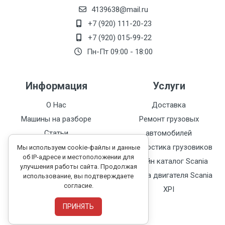
4139638@mail.ru
+7 (920) 111-20-23
+7 (920) 015-99-22
Пн-Пт 09:00 - 18:00
Информация
Услуги
О Нас
Доставка
Машины на разборе
Ремонт грузовых
Статьи
автомобилей
Каталог запчастей
Диагностика грузовиков
Мы используем cookie-файлы и данные
об IP-адресе и местоположении для
Контакты
Онлайн каталог Scania
улучшения работы сайта. Продолжая
Политика
Замена двигателя Scania
использование, вы подтверждаете
согласие.
конфиденциальности
XPI
ПРИНЯТЬ